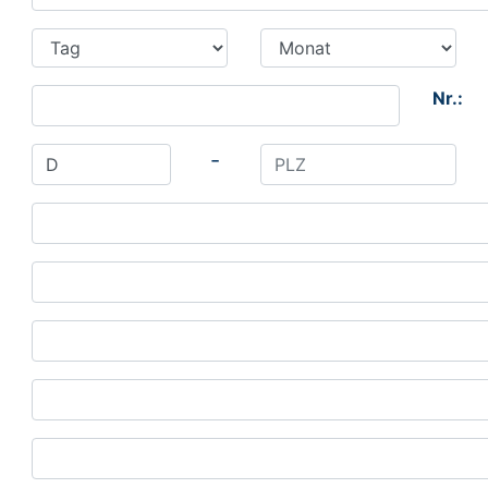
Nr.:
-