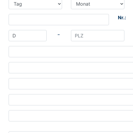
Nr.:
-