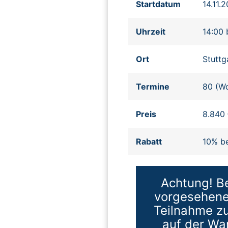
Startdatum
14.11.
Uhrzeit
14:00 
Ort
Stuttg
Termine
80 (Wo
Preis
8.840 
Rabatt
10% b
Achtung! Be
vorgesehenen
Teilnahme zu
auf der Wa