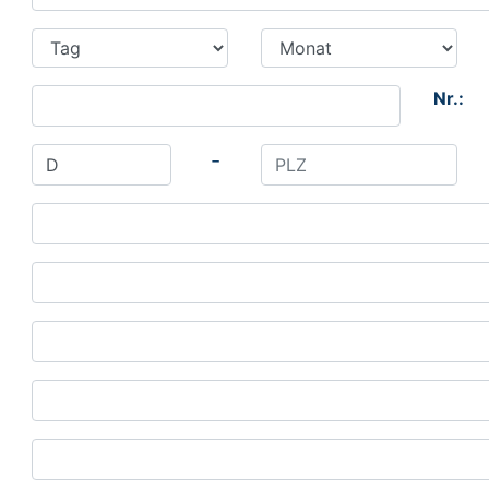
Nr.:
-