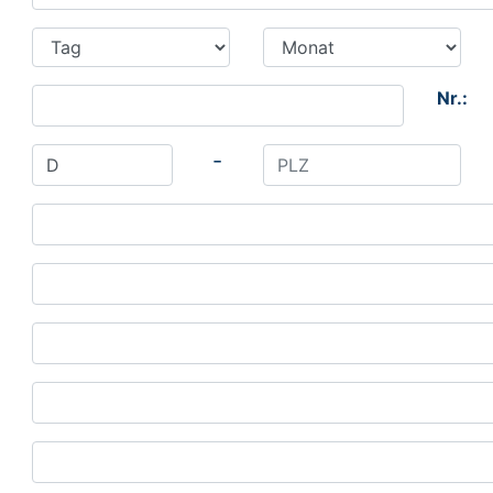
Nr.:
-