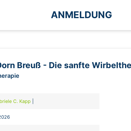
ANMELDUNG
orn Breuß - Die sanfte Wirbelth
herapie
briele C. Kapp
|
.2026