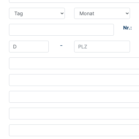
Nr.:
-