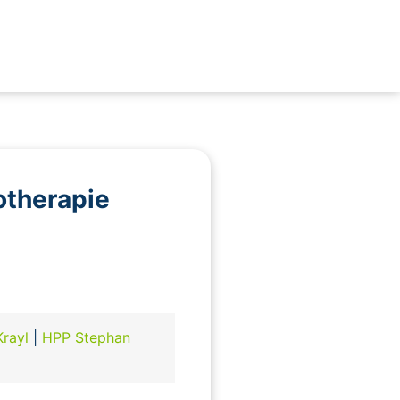
otherapie
Krayl
|
HPP Stephan