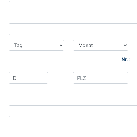
Nr.:
-