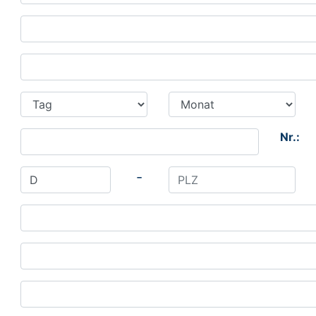
Nr.:
-