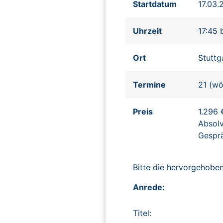
Startdatum
17.03.
Uhrzeit
17:45 
Ort
Stuttg
Termine
21 (wö
Preis
1.296 
Absolv
Gesprä
Bitte die hervorgehob
Anrede:
Titel: