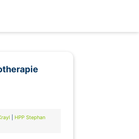
otherapie
Krayl
|
HPP Stephan