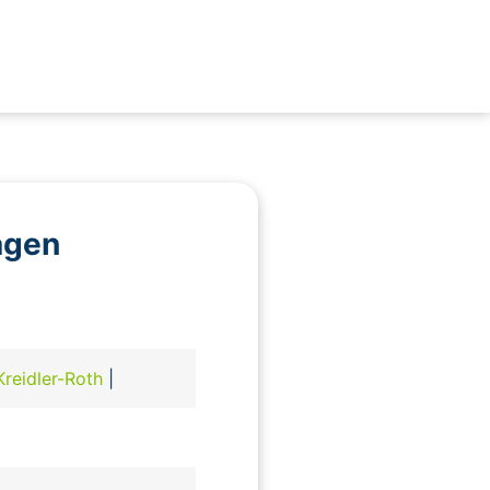
agen
Kreidler-Roth
|