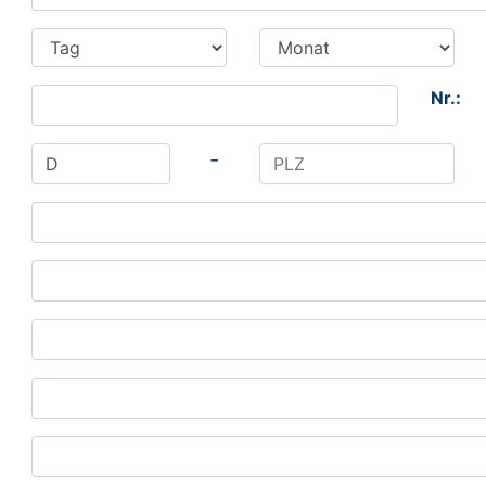
Nr.:
-