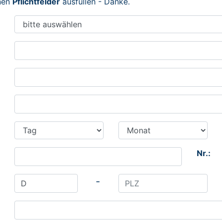
enen
Pflichtfelder
ausfüllen - Danke.
Nr.:
-