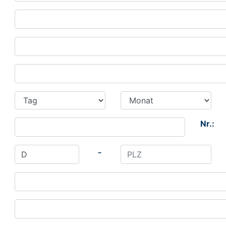
Nr.:
-