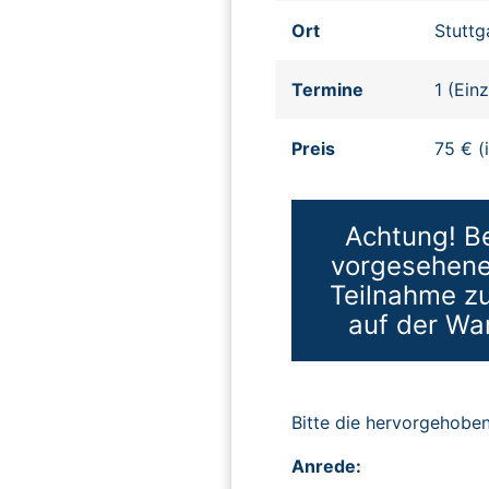
Ort
Stuttg
Termine
1 (Ein
Preis
75 € (
Achtung! Be
vorgesehenen
Teilnahme zu
auf der Wa
Bitte die hervorgehob
Anrede: