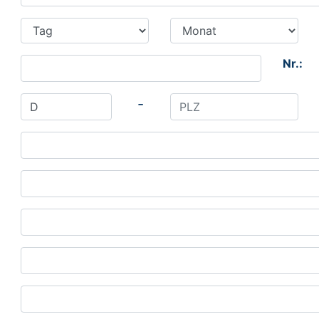
Nr.:
-