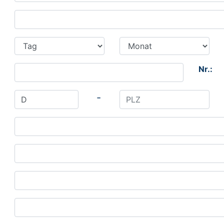
Nr.:
-