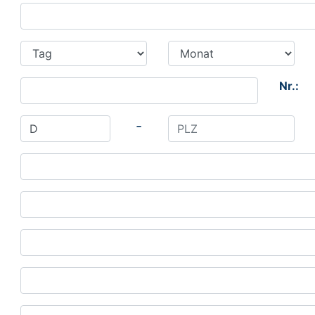
Nr.:
-