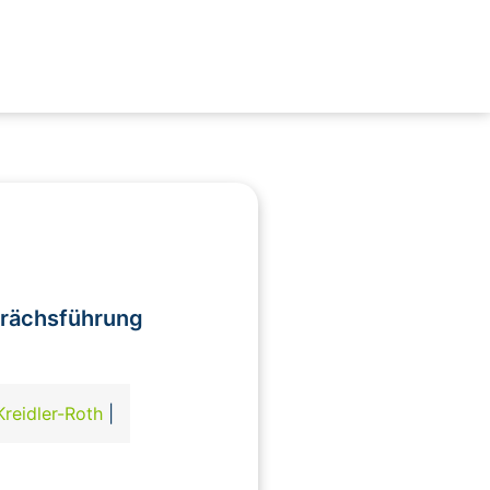
prächsführung
Kreidler-Roth
|