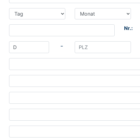
Nr.:
-