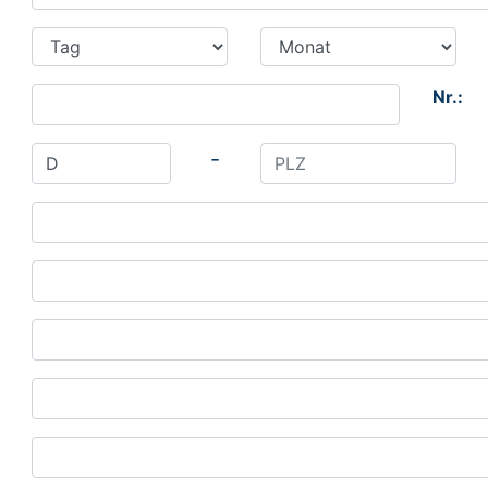
Nr.:
-