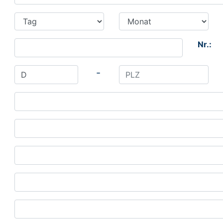
Nr.:
-