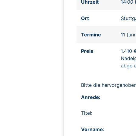
Uhrzeit
14:00 
Ort
Stuttg
Termine
11 (un
Preis
1.410 
Nadelg
abger
Bitte die hervorgehob
Anrede:
Titel:
Vorname: