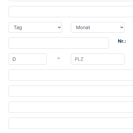
Nr.:
-