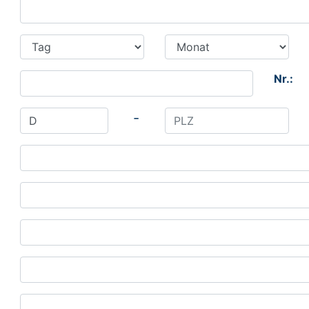
Nr.:
-