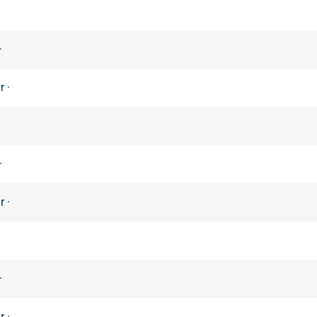
·
 ·
·
 ·
·
 ·