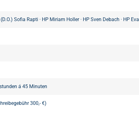
(D.O.) Sofia Rapti
·
HP Miriam Holler
·
HP Sven Debach
·
HP Eva
tsstunden á 45 Minuten
chreibegebühr 300,- €)