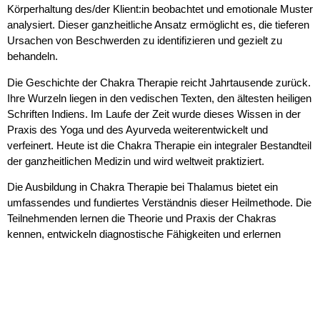
Körperhaltung des/der Klient:in beobachtet und emotionale Muster
analysiert. Dieser ganzheitliche Ansatz ermöglicht es, die tieferen
Ursachen von Beschwerden zu identifizieren und gezielt zu
behandeln.
Die Geschichte der Chakra Therapie reicht Jahrtausende zurück.
Ihre Wurzeln liegen in den vedischen Texten, den ältesten heiligen
Schriften Indiens. Im Laufe der Zeit wurde dieses Wissen in der
Praxis des Yoga und des Ayurveda weiterentwickelt und
verfeinert. Heute ist die Chakra Therapie ein integraler Bestandteil
der ganzheitlichen Medizin und wird weltweit praktiziert.
Die Ausbildung in Chakra Therapie bei Thalamus bietet ein
umfassendes und fundiertes Verständnis dieser Heilmethode. Die
Teilnehmenden lernen die Theorie und Praxis der Chakras
kennen, entwickeln diagnostische Fähigkeiten und erlernen
Techniken zur Harmonisierung der Energiezentren. Diese
Ausbildung ist praxisorientiert und darauf ausgelegt, das erlernte
Wissen sicher und effektiv anzuwenden.
Insgesamt bietet die Chakra Therapie eine tiefgreifende und