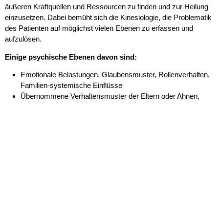
äußeren Kraftquellen und Ressourcen zu finden und zur Heilung
einzusetzen.
Dabei bemüht sich die Kinesiologie, die Problematik
des Patienten auf möglichst vielen Ebenen zu
erfassen und
aufzulösen.
Einige psychische Ebenen davon sind:
Emotionale Belastungen, Glaubensmuster, Rollenverhalten,
Familien-systemische Einflüsse
Übernommene Verhaltensmuster der Eltern oder Ahnen,
Lernblockaden
Energie- und Schwingungsmuster
Spirituelle Sinnfindung, Chakren, u.v.m.
Das Seminar gliedert sich in zwei Teile. Im ersten Teil, bestehend
aus dem ersten Wochenende, erlernst du den Muskeltest und die
Grundlagen, um eine vollständige kinesiologische Sitzung
durchführen zu können.
Im zweiten Teil, bestehend aus 2 Wochenenden, üben und
vertiefen wir den Muskeltest in den vielen Anwendungsbereichen.
Dadurch bekommst du einen sicheren Umgang mit der