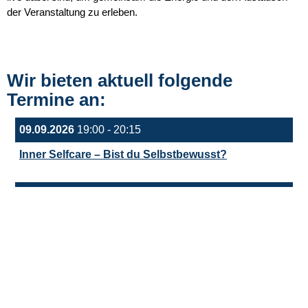
der Veranstaltung zu erleben.
Wir bieten aktuell folgende
Termine an:
09.09.2026
19:00 - 20:15
Inner Selfcare – Bist du Selbstbewusst?
14.10.2026
19:00 - 20:15
Inner Selfcare – Verbunden – Innen genährt –
Außen getragen!
18.11.2026
19:00 - 20:15
Inner Selfcare – Ohne Schlamm kein Lotus – Der