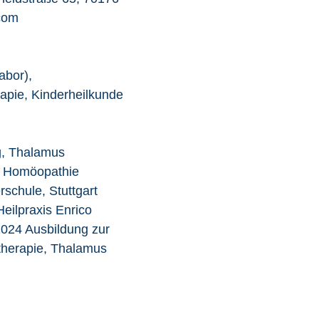
.com
abor),
apie, Kinderheilkunde
g, Thalamus
14 Homöopathie
schule, Stuttgart
Heilpraxis Enrico
2024 Ausbildung zur
therapie, Thalamus