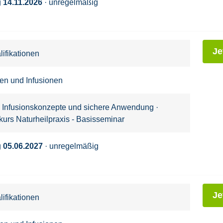
g
14.11.2026
· unregelmäßig
Je
ifikationen
nen und Infusionen
: Infusionskonzepte und sichere Anwendung
·
kurs Naturheilpraxis - Basisseminar
g
05.06.2027
· unregelmäßig
Je
ifikationen