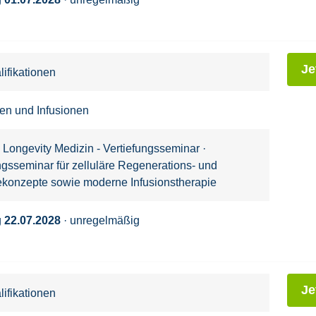
Je
ifikationen
nen und Infusionen
 Longevity Medizin - Vertiefungsseminar
·
ngsseminar für zelluläre Regenerations- und
ekonzepte sowie moderne Infusionstherapie
g
22.07.2028
· unregelmäßig
Je
ifikationen