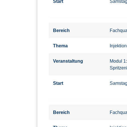
Start
Samsta
Bereich
Fachqual
Thema
Injektio
Veranstaltung
Modul 1
Spritzen
Start
Samsta
Bereich
Fachqual