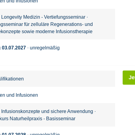
nen und Infusionen
 Longevity Medizin - Vertiefungsseminar
·
ngsseminar für zelluläre Regenerations- und
ekonzepte sowie moderne Infusionstherapie
g
03.07.2027
· unregelmäßig
Je
ifikationen
nen und Infusionen
: Infusionskonzepte und sichere Anwendung
·
kurs Naturheilpraxis - Basisseminar
g
01.07.2028
· unregelmäßig