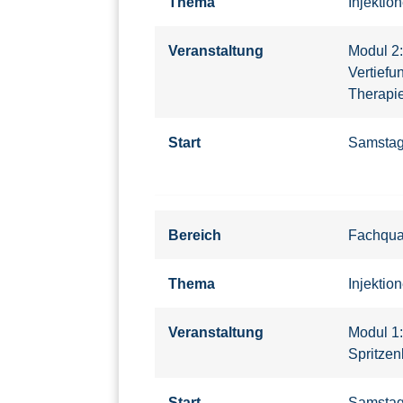
Thema
Injektio
Veranstaltung
Modul 2:
Vertiefu
Therapi
Start
Samsta
Bereich
Fachqual
Thema
Injektio
Veranstaltung
Modul 1
Spritzen
Start
Samsta