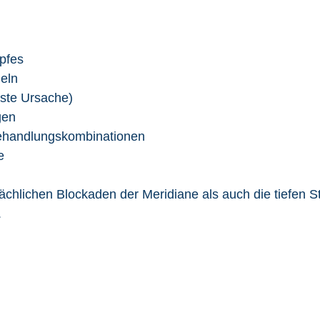
pfes
eln
gste Ursache)
gen
Behandlungskombinationen
e
flächlichen Blockaden der Meridiane als auch die tiefe
.