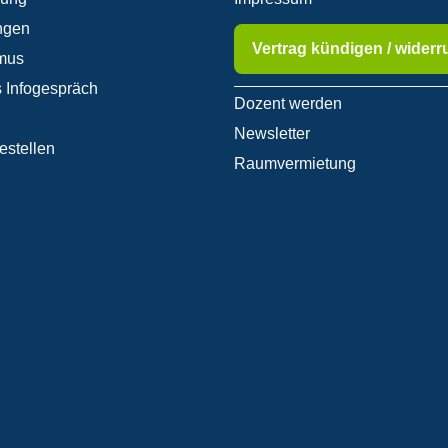
ngen
Vertrag kündigen / widerr
mus
 Infogespräch
Dozent werden
Newsletter
estellen
Raumvermietung