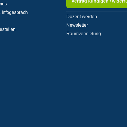
Vertrag kündigen / widerr
mus
 Infogespräch
Dozent werden
Newsletter
estellen
Raumvermietung