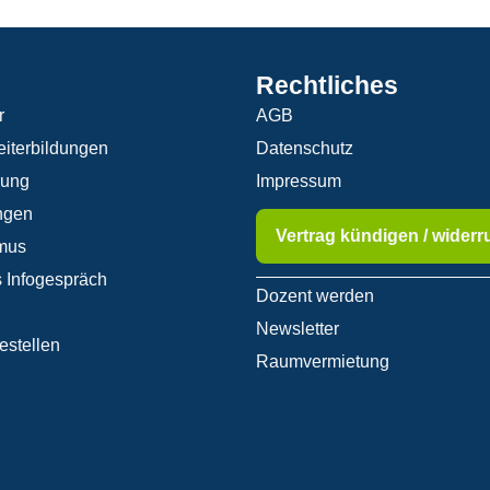
Rechtliches
r
AGB
iterbildungen
Datenschutz
rung
Impressum
ngen
Vertrag kündigen / widerr
mus
 Infogespräch
Dozent werden
Newsletter
estellen
Raumvermietung