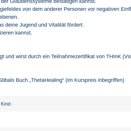
 der Glaubenssysteme bestätigen kannst.
rgiefeldes von dem anderer Personen vor negativen Einf
zebenen.
 deine Jugend und Vitalität fördert.
ieren kannst.
igt und wirst durch ein Teilnahmezertifikat von THInK (Vi
Stibals Buch „ThetaHealing“ (im Kurspreis inbegriffen)
n Kind
·