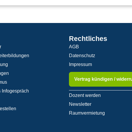
Rechtliches
r
AGB
iterbildungen
Datenschutz
rung
Impressum
ngen
Vertrag kündigen / widerr
mus
 Infogespräch
Dozent werden
Newsletter
estellen
Raumvermietung