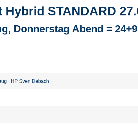
eit Hybrid STANDARD 27
ng, Donnerstag Abend = 24+
Haug
·
HP Sven Debach
·