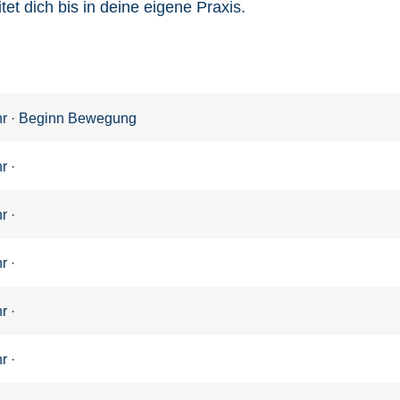
et dich bis in deine eigene Praxis.
hr · Beginn Bewegung
r ·
r ·
r ·
r ·
r ·