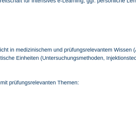
itschaft für intensives e-Learning, ggf. persönliche Ler
icht in medizinischem und prüfungsrelevantem Wissen (A
aktische Einheiten (Untersuchungsmethoden, Injektionst
mit prüfungsrelevanten Themen: