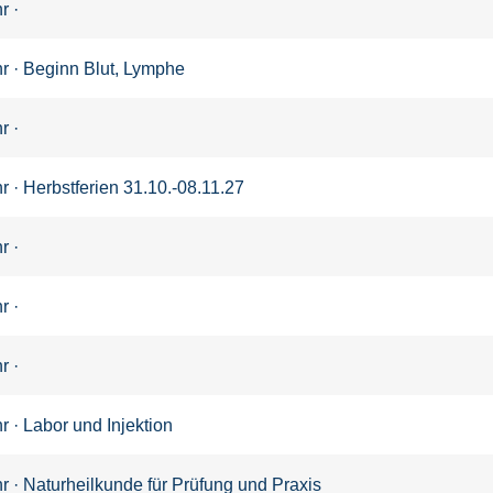
r ·
r · Beginn Blut, Lymphe
r ·
 · Herbstferien 31.10.-08.11.27
r ·
r ·
r ·
 · Labor und Injektion
r · Naturheilkunde für Prüfung und Praxis