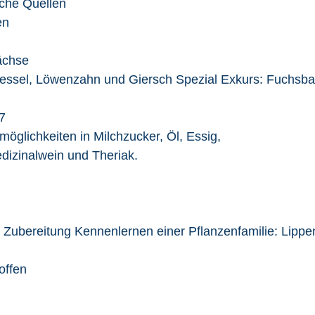
iche Quellen
en
ächse
nessel, Löwenzahn und Giersch Spezial Exkurs: Fuchs
7
öglichkeiten in Milchzucker, Öl, Essig,
dizinalwein und Theriak.
- Zubereitung Kennenlernen einer Pflanzenfamilie: Lippe
offen