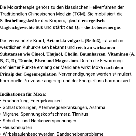
Die Moxatherapie gehört zu den klassischen Heilverfahren der
Traditionellen Chinesischen Medizin (TCM). Sie mobilisiert die
des Körpers, gleicht
Selbstheilungskräfte
energetische
aus und stärkt das
.
Ungleichgewichte
Qi – die Lebensenergie
Das verwendete Kraut,
, ist auch in
Artemisia vulgaris (Beifuß)
westlichen Kulturkreisen bekannt und
reich an wirksamen
Substanzen wie Cineol, Thujaöl, Cholin, Baumharzen, Vitaminen (A,
Durch die Erwärmung
B, C, D), Tannin, Eisen und Magnesium.
definierter Punkte entlang der Meridiane wirkt Moxa
nach dem
: Nervenendigungen werden stimuliert,
Prinzip der Gegenregulation
hormonelle Prozesse angeregt und der Energiefluss harmonisiert.
Indikationen für Moxa:
• Erschöpfung, Energielosigkeit
• Schlafstörungen, Atemwegserkrankungen, Asthma
• Migräne, Spannungskopfschmerz, Tinnitus
• Schulter- und Nackenverspannungen
• Heuschnupfen
• Wirbelsäulenbeschwerden, Bandscheibenprobleme