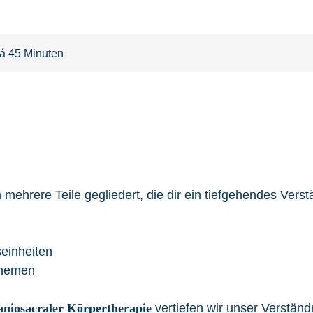
 á 45 Minuten
mehrere Teile gegliedert, die dir ein tiefgehendes Verst
seinheiten
Themen
aniosacraler Körpertherapie
vertiefen wir unser Verständ