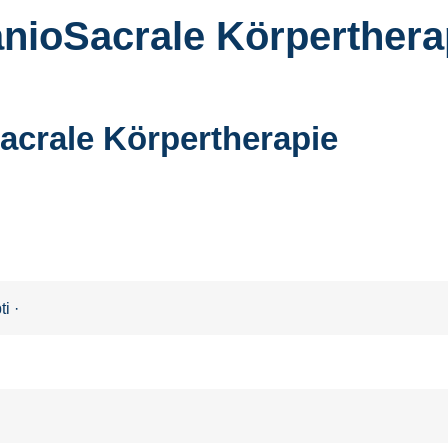
ioSacrale Körpertherap
crale Körpertherapie
ti
·