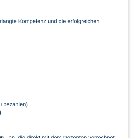
erlangte Kompetenz und die erfolgreichen
u bezahlen)
d
00,-
an, die direkt mit dem Dozenten verrechnet