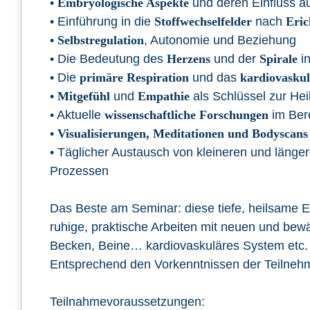
•
Embryologische Aspekte
und deren Einfluss au
• Einführung in die
Stoffwechselfelder
nach
Eric
•
Selbstregulation
, Autonomie und Beziehung
• Die Bedeutung des
Herzens
und der
Spirale
in
• Die
primäre Respiration
und das
kardiovasku
•
Mitgefühl
und
Empathie
als Schlüssel zur Hei
• Aktuelle
wissenschaftliche Forschungen
im Bere
•
Visualisierungen, Meditationen und Bodyscans
• Täglicher Austausch von kleineren und länge
Prozessen
Das Beste am Seminar: diese tiefe, heilsame
ruhige, praktische Arbeiten mit neuen und bewä
Becken, Beine… kardiovaskuläres System etc.
Entsprechend den Vorkenntnissen der Teilnehm
Teilnahmevoraussetzungen: