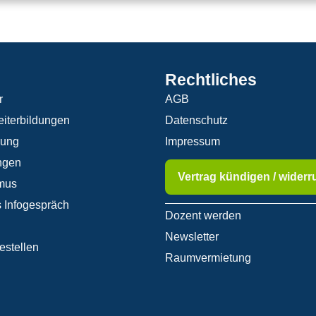
Rechtliches
r
AGB
iterbildungen
Datenschutz
rung
Impressum
ngen
Vertrag kündigen / widerr
mus
 Infogespräch
Dozent werden
Newsletter
estellen
Raumvermietung