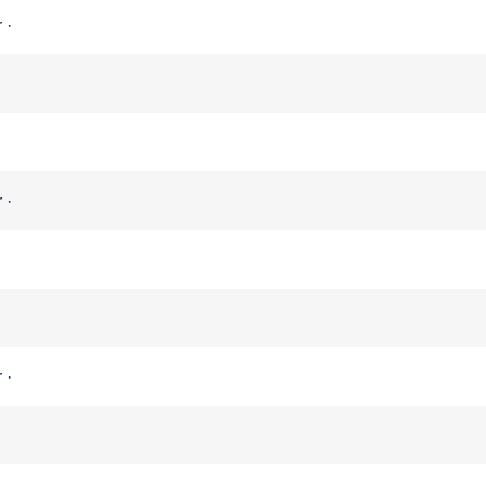
 ·
·
 ·
·
 ·