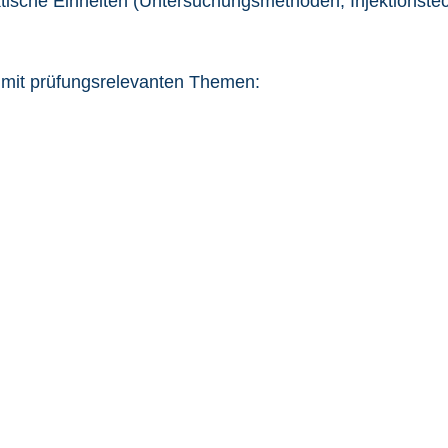
aktische Einheiten (Untersuchungsmethoden, Injektionst
mit prüfungsrelevanten Themen: