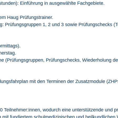
stunden): Einführung in ausgewählte Fachgebiete.
em Haug Prüfungstrainer.
: Prüfungsgruppen 1, 2 und 3 sowie Prüfungschecks (Te
rmittags).
nerstag.
e (Prüfungsgruppen, Prüfungschecks, Wiederholung des
dungsfahrplan mit den Terminen der Zusatzmodule (ZHPs
20 Teilnehmer:innen, wodurch eine unterstützende und p
n mit fundiertem schulmedizinischen und heilkundlichen 