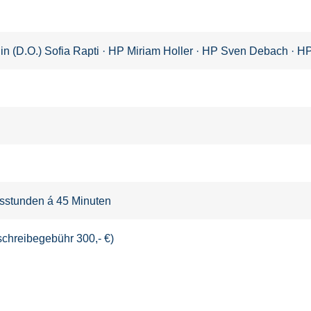
in (D.O.) Sofia Rapti
·
HP Miriam Holler
·
HP Sven Debach
·
HP
htsstunden á 45 Minuten
nschreibegebühr 300,- €)