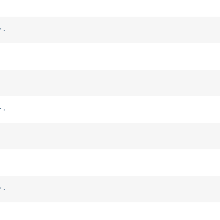
·
 ·
·
 ·
·
 ·