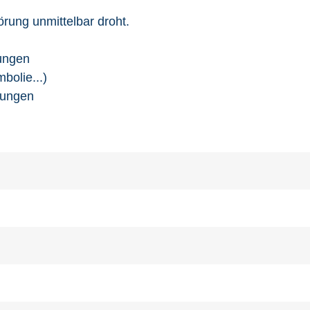
örung unmittelbar droht.
zungen
bolie...)
kungen