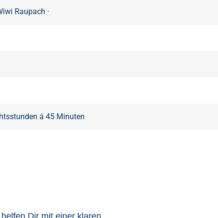
 Wiwi Raupach
·
chtsstunden á 45 Minuten
elfen Dir mit einer klaren