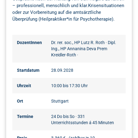
– professionell, menschlich und klar.Krisensituationen
oder zur Vorbereitung auf die amtsärztliche
Überprüfung (Heilpraktiker*in für Psychotherapie).
DozentInnen
Dr. rer. soc., HP Lutz R. Roth
·
Dipl.
Ing., HP Annanina Deva Prem
Kreidler-Roth
·
Startdatum
28.09.2028
Uhrzeit
10:00 bis 17:30 Uhr
Ort
Stuttgart
Termine
24 Do bis So · 331
Unterrichtsstunden á 45 Minuten